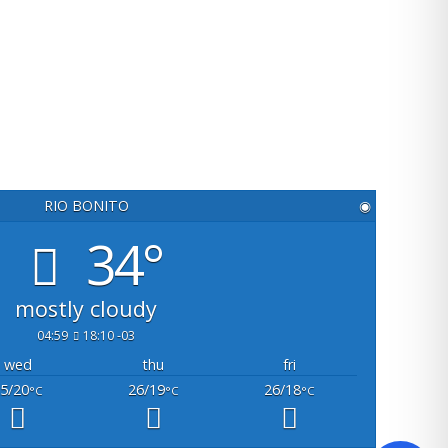
RIO BONITO
◉
34°
mostly cloudy
04:59
18:10 -03
wed
thu
fri
5/20
26/19
26/18
°C
°C
°C