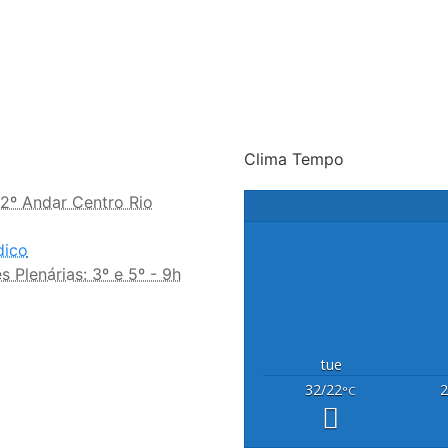
Clima Tempo
 2º Andar Centro Rio
dico
 Plenárias: 3º e 5º - 9h
tue
32/22
2
°C