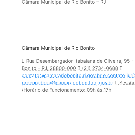
Câmara Municipal de Rio Bonito – RJ
Câmara Municipal de Rio Bonito
Rua Desembargador Itabaiana de Oliveira, 95 -
Bonito - RJ, 28800-000
(21) 2734-0688
contato@camarariobonito.rj.gov.br e contato jurí
procuradoria@camarariobonito.rj.gov.br
Sessões
/Horário de Funcionamento: 09h às 17h