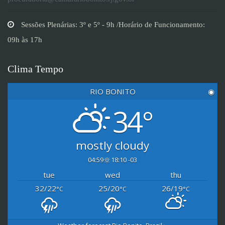
Sessões Plenárias: 3º e 5º - 9h /Horário de Funcionamento:
09h às 17h
Clima Tempo
RIO BONITO
◉
34°
mostly cloudy
04:59
18:10 -03
tue
wed
thu
32/22
25/20
26/19
°C
°C
°C