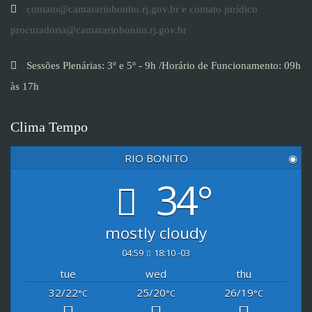
contato@camarariobonito.rj.gov.br e contato jurídico
procuradoria@camarariobonito.rj.gov.br
Sessões Plenárias: 3º e 5º - 9h /Horário de Funcionamento: 09h
às 17h
Clima Tempo
RIO BONITO
◉
34°
mostly cloudy
04:59
18:10 -03
tue
wed
thu
32/22
25/20
26/19
°C
°C
°C