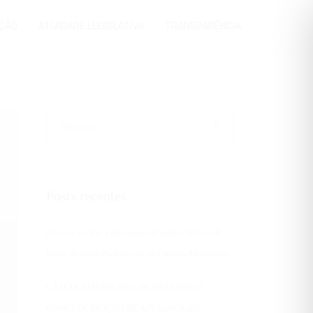
ÇÃO
ATIVIDADE LEGISLATIVA
TRANSPARÊNCIA
Posts recentes
Ocorreu no dia 1 de Janeiro a Sessão Solene de
posse da nova Presidência da Câmara Municipal.
CÂMARA MUNICIPAL DE RIO BONITO
CONCEDE MOÇÃO DE APLAUSOS AO