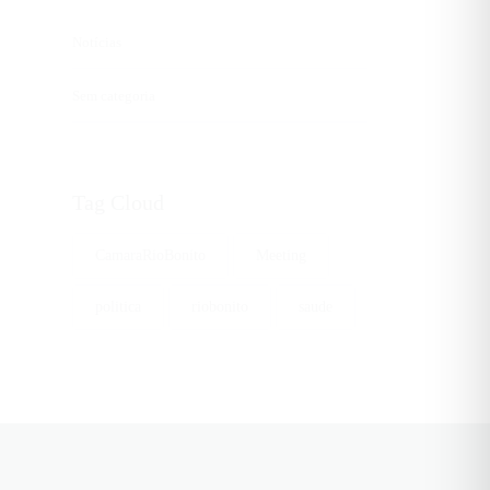
Notícias
Sem categoria
Tag Cloud
CamaraRioBonito
Meeting
politica
riobonito
saude