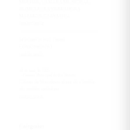
MULHER, CÂMARA MUNICIPAL
HOMENAGEA VEREADORA
MARLENE CARVALHO.
read the article
14 de julho de 2021
admin
COMUNICADO
read the article
10 de maio de 2021
Camara Municipal de Rio Bonito
Câmara de Vereadores altera dia e horário
das sessões ordinárias
read the article
Categories