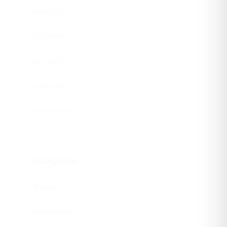
junho 2020
maio 2020
abril 2020
março 2020
outubro 2019
Categorias
Notícias
Sem categoria