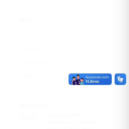
Meta
Acessar
Feed de posts
Feed de comentários
WordPress.org
Recent Posts
11 de janeiro de 2023
Ocorreu no dia 1 de Janeiro
a Sessão Solene de posse