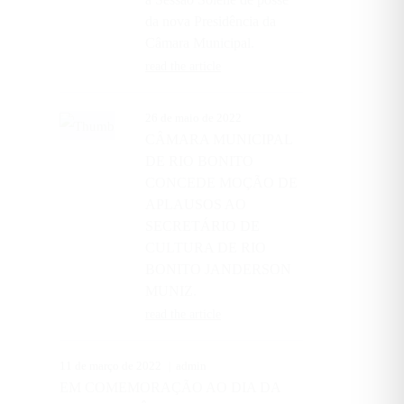
da nova Presidência da
Câmara Municipal.
read the article
26 de maio de 2022
CÂMARA MUNICIPAL
DE RIO BONITO
CONCEDE MOÇÃO DE
APLAUSOS AO
SECRETÁRIO DE
CULTURA DE RIO
BONITO JANDERSON
MUNIZ.
read the article
11 de março de 2022
admin
EM COMEMORAÇÃO AO DIA DA