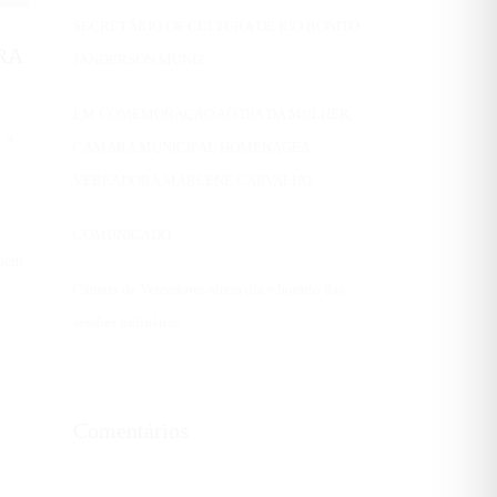
SECRETÁRIO DE CULTURA DE RIO BONITO
RA
JANDERSON MUNIZ.
EM COMEMORAÇÃO AO DIA DA MULHER,
 a
CÂMARA MUNICIPAL HOMENAGEA
VEREADORA MARLENE CARVALHO.
COMUNICADO
ent
Câmara de Vereadores altera dia e horário das
sessões ordinárias
Comentários