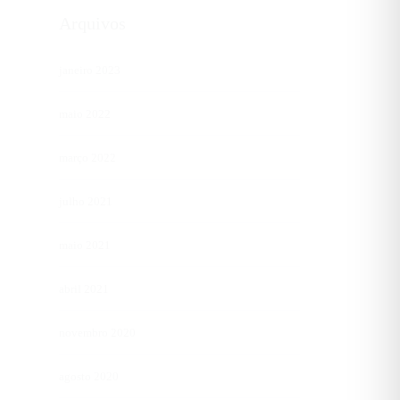
Arquivos
janeiro 2023
maio 2022
março 2022
julho 2021
maio 2021
abril 2021
novembro 2020
agosto 2020